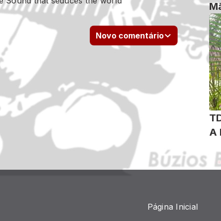
 Sound that seduces the world
Mã
Novo comentário
T
Página Inicial