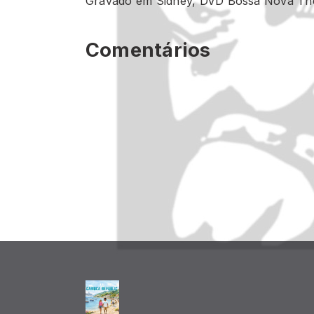
Gravado em Sidney, DVD Bossa Nova The
Comentários