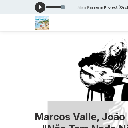
0 -
Tocando agora: Time by Alan Parsons Project (Orchestral Instr
Marcos Valle, João 