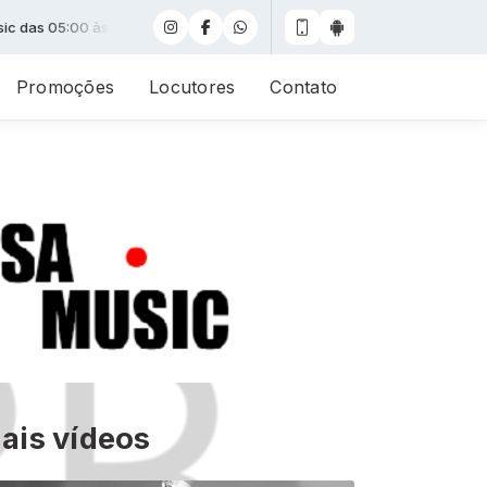
às 09:00 -
Tocando agora: Time by Alan Parsons Project (Orchestra
Promoções
Locutores
Contato
ais vídeos