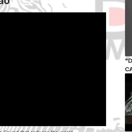
ão"
"
C