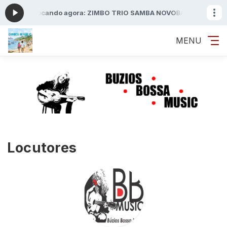
18:00 -
Tocando agora: ZIMBO TRIO SAMBA NOVO
BARULHINHO BOM co
MENU
Locutores